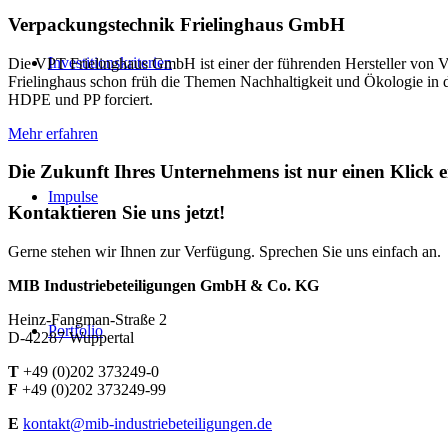
Verpackungstechnik Frielinghaus GmbH
Investitionskriterien
Die VPT Frielinghaus GmbH ist einer der führenden Hersteller von 
Frielinghaus schon früh die Themen Nachhaltigkeit und Ökologie i
HDPE und PP forciert.
Mehr erfahren
Die Zukunft Ihres Unternehmens ist nur einen Klick e
Impulse
Kontaktieren Sie uns jetzt!
Gerne stehen wir Ihnen zur Verfügung. Sprechen Sie uns einfach an.
MIB Industriebeteiligungen GmbH & Co. KG
Heinz-Fangman-Straße 2
Portfolio
D-42287 Wuppertal
T
+49 (0)202 373249-0
F
+49 (0)202 373249-99
E
kontakt@mib-industriebeteiligungen.de