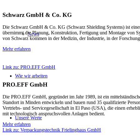
Schwarz GmbH & Co. KG
Die Schwarz GmbH & Co. KG (Schwarz Shielding Systems) ist einer 
übernimmt die Planung, Konstruktion, Fertigung und Montage von
News
von Schwarz kommen in der Medizin, der Industrie, in der Forschun
Mehr erfahren
Link zu: PRO.EFF GmbH
Wie wir arbeiten
PRO.EFF GmbH
Die PRO.EFF GmbH, gegründet im Jahr 1989, ist ein mittelständische
Standort in Minden entwickeln und bauen rund 35 qualifizierte Perso
Vertriebs- und Servicegesellschaft in El Paso (USA), die einen erhe
mit technologisch anspruchsvollen Anlagen bedient.
Unsere Werte
Mehr erfahren
Link zu: Verpackungstechnik Frielinghaus GmbH